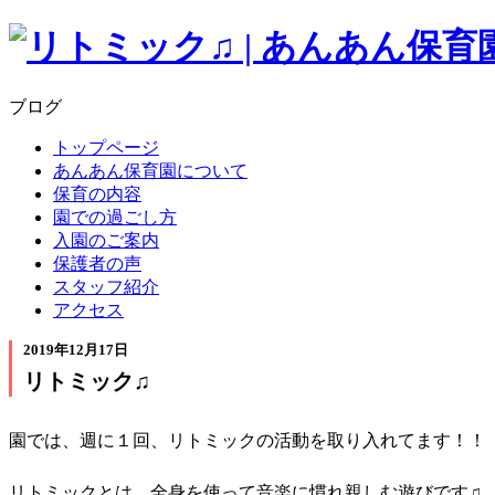
ブログ
トップページ
あんあん保育園について
保育の内容
園での過ごし方
入園のご案内
保護者の声
スタッフ紹介
アクセス
2019年12月17日
リトミック♫
園では、週に１回、リトミックの活動を取り入れてます！！
リトミックとは、全身を使って音楽に慣れ親しむ遊びです♫